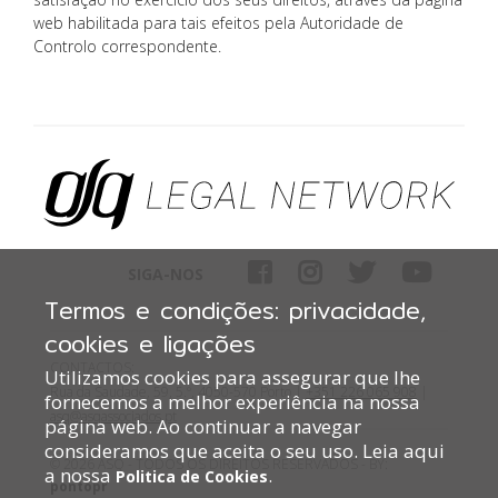
web habilitada para tais efeitos pela Autoridade de
Controlo correspondente.
SIGA-NOS
Termos e condições: privacidade,
cookies e ligações
CONTACTOS:
Utilizamos cookies para assegurar que lhe
Rua da Saudade, 59, 5.º, 4050-570 Porto |
+351 226 065 908
|
fornecemos a melhor experiência na nossa
asq@asqassociados.pt
página web. Ao continuar a navegar
consideramos que aceita o seu uso. Leia aqui
© 2026 ASQ - TODOS OS DIREITOS RESERVADOS - BY:
a nossa
.
Politica de Cookies
pontopr